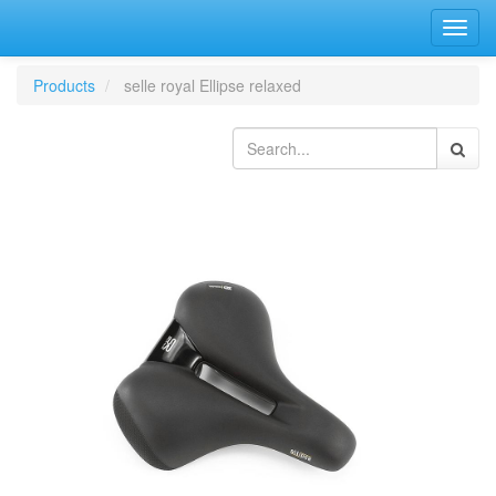
Bascu
la
navig
Products
selle royal Ellipse relaxed