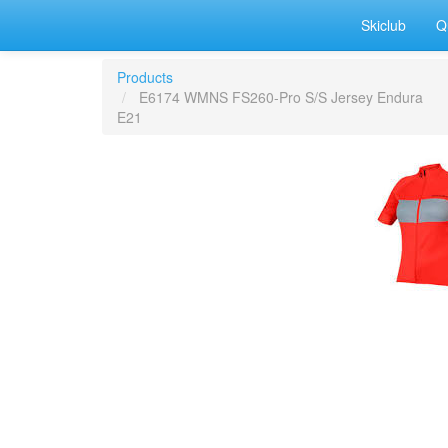
Skiclub
Q
Products
E6174 WMNS FS260-Pro S/S Jersey Endura
E21