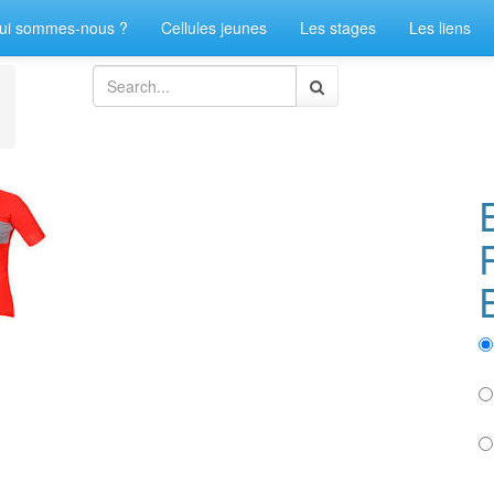
ui sommes-nous ?
Cellules jeunes
Les stages
Les liens