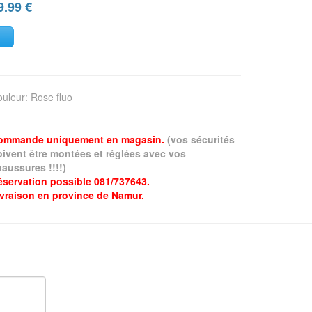
9.99
€
ouleur
:
Rose fluo
ommande uniquement en magasin.
(vos sécurités
oivent être montées et réglées avec vos
aussures !!!!)
éservation possible 081/737643.
ivraison en province de Namur.