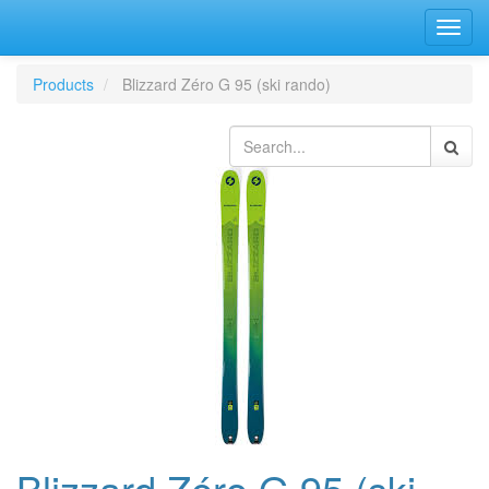
Bascu
la
navig
Products
Blizzard Zéro G 95 (ski rando)
Blizzard Zéro G 95 (ski