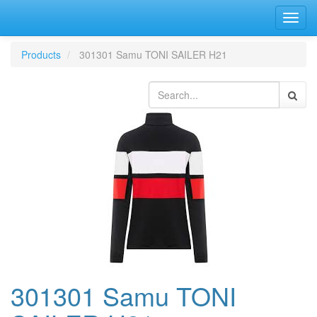
Bascu
la
navig
Products
301301 Samu TONI SAILER H21
301301 Samu TONI